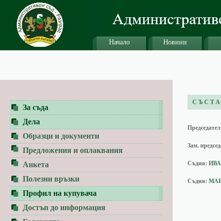
Начало
Новини
С Ъ С Т А
За съда
Дела
Председател
Образци и документи
Зам. предсе
Предложения и оплаквания
Съдия:
ИВА
Анкета
Полезни връзки
Съдия:
МА
Профил на купувача
Достъп до информация