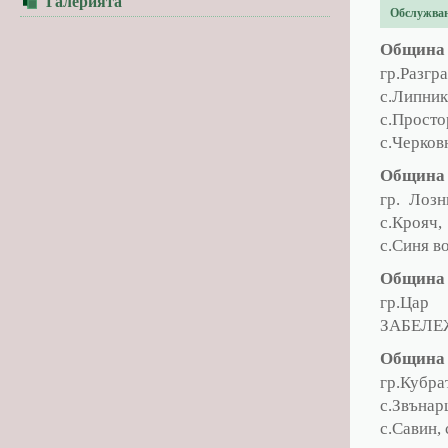
Галерията
Обслужва
Община 
гр.Разгр
с.Липник
с.Просто
с.Черков
Община
гр. Лозн
с.Крояч,
с.Синя в
Община 
гр.Цар 
ЗАБЕЛЕЖК
Община 
гр.Кубра
с.Звънар
с.Савин,