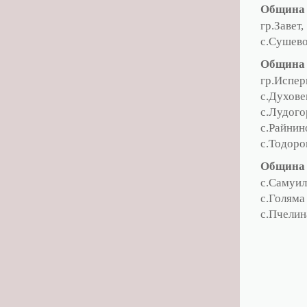
Община 
гр.Завет
с.Сушев
Община 
гр.Испер
с.Духове
с.Лудог
с.Райни
с.Тодор
Община
с.Самуи
с.Голяма
с.Пчелин