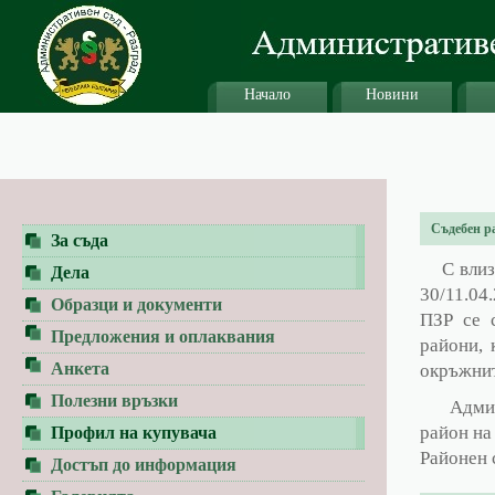
Начало
Новини
Съдебен р
За съда
С влизан
Дела
30/11.04
Образци и документи
ПЗР се 
Предложения и оплаквания
райони, 
Анкета
окръжнит
Полезни връзки
Админис
район на
Профил на купувача
Районен 
Достъп до информация